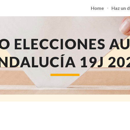
Home
Haz un 
ip to main content
Skip to navigat
TO ELECCIONES A
NDALUCÍA 19J 20