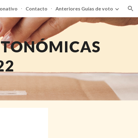
donativo
Contacto
Anteriores Guías de voto
ion
UTONÓMICAS 
22