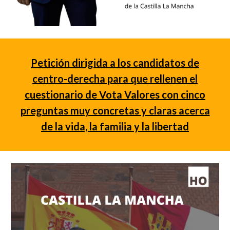
Petición dirigida a l
o
s candidat
o
s de
centro-derecha para que rellenen el
cuestionario de Vota Valores con cinco
preguntas muy concretas y claras acerca
de la vida, la familia y la libertad