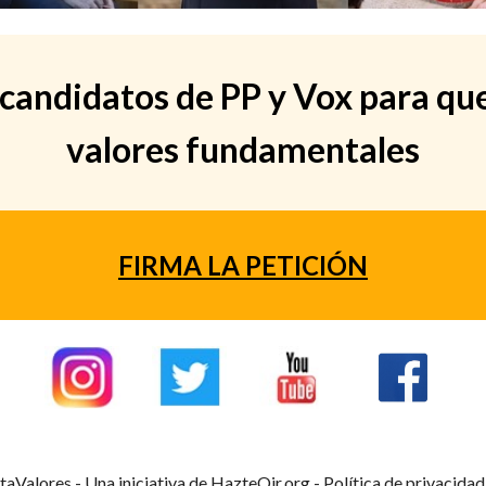
os candidatos de PP y Vox para 
valores fundamentales
FIRMA LA
PETICIÓN
aValores -
Una iniciativa de HazteOir.org
-
Política de privacidad